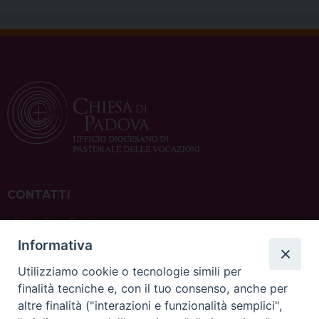
CONTATTI
ufficio: Casa Pio X
via Bonporti, 20 – 35141 Padova
Informativa
tel: +39 351 619 2354
e mail:
ufficiovocazionipadova@gmail.
com
Utilizziamo cookie o tecnologie simili per
finalità tecniche e, con il tuo consenso, anche per
altre finalità ("interazioni e funzionalità semplici",