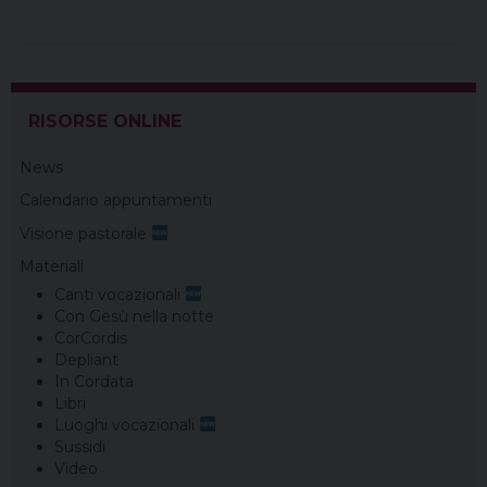
b
e
a
e
g
s
l
t
o
r
d
d
r
A
o
e
s
I
a
p
k
s
n
m
p
t
RISORSE ONLINE
News
Calendario appuntamenti
Visione pastorale
Materiali
Canti vocazionali
Con Gesù nella notte
CorCordis
Depliant
In Cordata
Libri
Luoghi vocazionali
Sussidi
Video