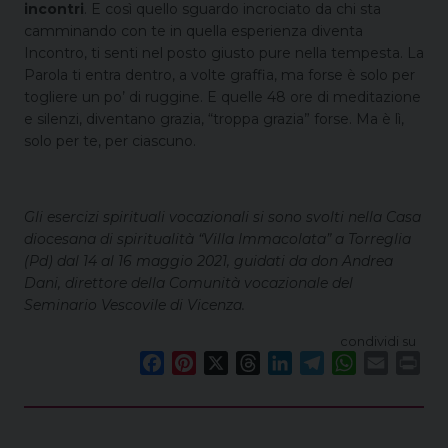
incontri
. E così quello sguardo incrociato da chi sta
camminando con te in quella esperienza diventa
Incontro, ti senti nel posto giusto pure nella tempesta. La
Parola ti entra dentro, a volte graffia, ma forse è solo per
togliere un po’ di ruggine. E quelle 48 ore di meditazione
e silenzi, diventano grazia, “troppa grazia” forse. Ma è lì,
solo per te, per ciascuno.
Gli esercizi spirituali vocazionali si sono svolti nella Casa
diocesana di spiritualità “Villa Immacolata” a Torreglia
(Pd) dal 14 al 16 maggio 2021, guidati da don Andrea
Dani, direttore della Comunità vocazionale del
Seminario Vescovile di Vicenza.
condividi su
F
P
X
T
L
T
W
E
P
a
i
h
i
e
h
m
r
c
n
r
n
l
a
a
i
e
t
e
k
e
t
i
n