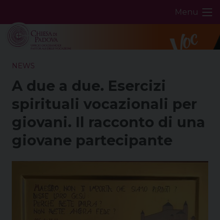
Skip
Menu
to
content
NEWS
A due a due. Esercizi
spirituali vocazionali per
giovani. Il racconto di una
giovane partecipante