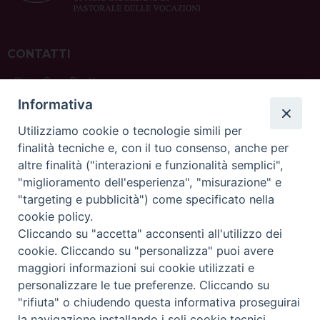
CONTATTI
ufficio: Casa Pio X
via Bonporti, 20 – 35141 Padova
Informativa
tel: +39 351 619 2354
e mail:
ufficiovocazionipadova@gmail.
com
Utilizziamo cookie o tecnologie simili per
finalità tecniche e, con il tuo consenso, anche per
altre finalità ("interazioni e funzionalità semplici",
"miglioramento dell'esperienza", "misurazione" e
"targeting e pubblicità") come specificato nella
sede: Casa Sant'Andrea
cookie policy.
via Valmarana, 20 – 35133 Padova
Cliccando su "accetta" acconsenti all'utilizzo dei
instagram:
@casasantandreapadova
cookie. Cliccando su "personalizza" puoi avere
e mail:
casasantandreapadova@gmail.
com
maggiori informazioni sui cookie utilizzati e
personalizzare le tue preferenze. Cliccando su
"rifiuta" o chiudendo questa informativa proseguirai
Copyright©
ChiesadiPadova2022
Privacy Policy
la navigazione installando i soli cookie tecnici.