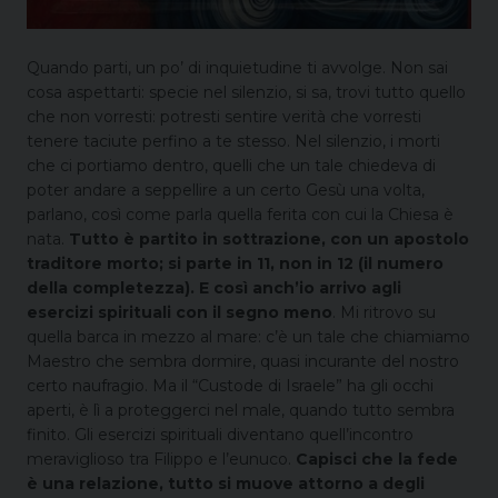
Quando parti, un po’ di inquietudine ti avvolge. Non sai
cosa aspettarti: specie nel silenzio, si sa, trovi tutto quello
che non vorresti: potresti sentire verità che vorresti
tenere taciute perfino a te stesso. Nel silenzio, i morti
che ci portiamo dentro, quelli che un tale chiedeva di
poter andare a seppellire a un certo Gesù una volta,
parlano, così come parla quella ferita con cui la Chiesa è
nata.
Tutto è partito in sottrazione, con un apostolo
traditore morto; si parte in 11, non in 12 (il numero
della completezza). E così anch’io arrivo agli
esercizi spirituali con il segno meno
. Mi ritrovo su
quella barca in mezzo al mare: c’è un tale che chiamiamo
Maestro che sembra dormire, quasi incurante del nostro
certo naufragio. Ma il “Custode di Israele” ha gli occhi
aperti, è lì a proteggerci nel male, quando tutto sembra
finito. Gli esercizi spirituali diventano quell’incontro
meraviglioso tra Filippo e l’eunuco.
Capisci che la fede
è una relazione, tutto si muove attorno a degli