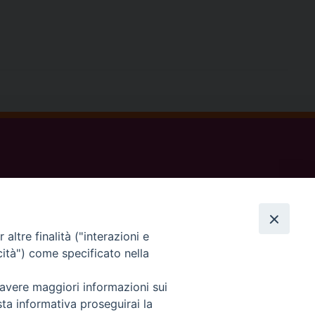
sede: Casa Sant'Andrea
via Valmarana, 20 – 35133 Padova
instagram:
@casasantandreapadova
altre finalità ("interazioni e
e mail:
casasantandreapadova@gmail.
com
cità") come specificato nella
 avere maggiori informazioni sui
Privacy Policy
sta informativa proseguirai la