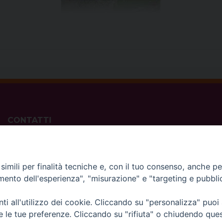
CONTATTI
ufficio: Casa Pio X
via Bonporti, 20 – 35141 Padova
tel: +39 351 619 2354
imili per finalità tecniche e, con il tuo consenso, anche per 
e mail:
ufficiovocazionipadova@gmail.
com
amento dell'esperienza", "misurazione" e "targeting e pubbli
i all'utilizzo dei cookie. Cliccando su "personalizza" puoi
re le tue preferenze. Cliccando su "rifiuta" o chiudendo que