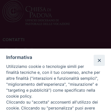
CONTATTI
ufficio: Casa Pio X
via Bonporti, 20 – 35141 Padova
Informativa
tel: +39 351 619 2354
e mail:
ufficiovocazionipadova@gmail.
com
Utilizziamo cookie o tecnologie simili per
finalità tecniche e, con il tuo consenso, anche per
altre finalità ("interazioni e funzionalità semplici",
"miglioramento dell'esperienza", "misurazione" e
"targeting e pubblicità") come specificato nella
sede: Casa Sant'Andrea
cookie policy.
via Valmarana, 20 – 35133 Padova
Cliccando su "accetta" acconsenti all'utilizzo dei
instagram:
@casasantandreapadova
cookie. Cliccando su "personalizza" puoi avere
e mail:
casasantandreapadova@gmail.
com