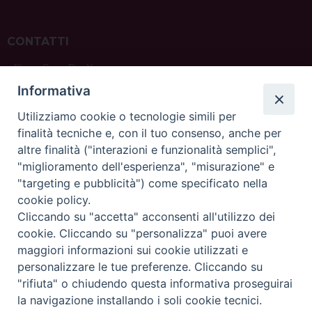
CONTATTI
ufficio: Casa Pio X
via Bonporti, 20 – 35141 Padova
Informativa
tel: +39 351 619 2354
e mail:
ufficiovocazionipadova@gmail.
com
Utilizziamo cookie o tecnologie simili per
finalità tecniche e, con il tuo consenso, anche per
altre finalità ("interazioni e funzionalità semplici",
"miglioramento dell'esperienza", "misurazione" e
"targeting e pubblicità") come specificato nella
sede: Casa Sant'Andrea
cookie policy.
via Valmarana, 20 – 35133 Padova
Cliccando su "accetta" acconsenti all'utilizzo dei
instagram:
@casasantandreapadova
cookie. Cliccando su "personalizza" puoi avere
e mail:
casasantandreapadova@gmail.
com
maggiori informazioni sui cookie utilizzati e
personalizzare le tue preferenze. Cliccando su
"rifiuta" o chiudendo questa informativa proseguirai
Copyright©
ChiesadiPadova2022
Privacy Policy
la navigazione installando i soli cookie tecnici.