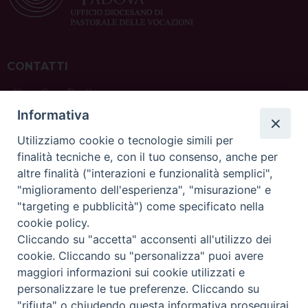
CONTATTI
ufficio: Casa Pio X
via Bonporti, 20 – 35141 Padova
Informativa
tel: +39 351 619 2354
e mail:
ufficiovocazionipadova@gmail.
com
Utilizziamo cookie o tecnologie simili per
finalità tecniche e, con il tuo consenso, anche per
altre finalità ("interazioni e funzionalità semplici",
"miglioramento dell'esperienza", "misurazione" e
"targeting e pubblicità") come specificato nella
sede: Casa Sant'Andrea
cookie policy.
via Valmarana, 20 – 35133 Padova
Cliccando su "accetta" acconsenti all'utilizzo dei
instagram:
@casasantandreapadova
cookie. Cliccando su "personalizza" puoi avere
e mail:
casasantandreapadova@gmail.
com
maggiori informazioni sui cookie utilizzati e
personalizzare le tue preferenze. Cliccando su
"rifiuta" o chiudendo questa informativa proseguirai