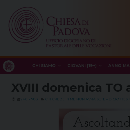
Skip
to
content
CHI SIAMO
GIOVANI (19+)
ANNO MA
XVIII domenica TO 
940 × 788
CHI CREDE IN ME NON AVRÀ SETE – DICIOTTE