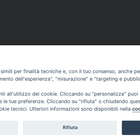
imili per finalità tecniche e, con il tuo consenso, anche per 
CONTATTI
amento dell'esperienza", "misurazione" e "targeting e pubbli
ufficio: Casa Pio X
via Bonporti, 20 – 35141 Padova
i all'utilizzo dei cookie. Cliccando su "personalizza" puoi
tel: +39 351 619 2354
re le tue preferenze. Cliccando su "rifiuta" o chiudendo que
e mail:
ufficiovocazionipadova@gmail.
com
okie tecnici. Ulteriori informazioni sono disponibili nella
coo
Rifiuta