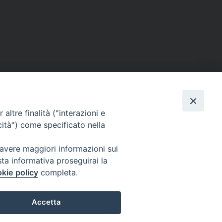
altre finalità ("interazioni e
cità") come specificato nella
sede: Casa Sant'Andrea
via Valmarana, 20 – 35133 Padova
 avere maggiori informazioni sui
instagram:
@casasantandreapadova
sta informativa proseguirai la
e mail:
casasantandreapadova@gmail.
com
kie policy
completa.
Accetta
Privacy Policy