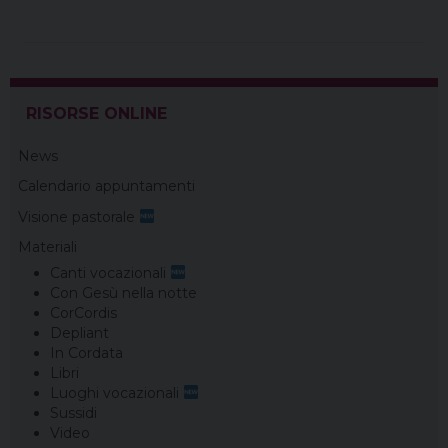
b
e
a
e
g
s
l
t
o
r
d
d
r
A
o
e
s
I
a
p
k
s
n
m
p
t
RISORSE ONLINE
News
Calendario appuntamenti
Visione pastorale
Materiali
Canti vocazionali
Con Gesù nella notte
CorCordis
Depliant
In Cordata
Libri
Luoghi vocazionali
Sussidi
Video