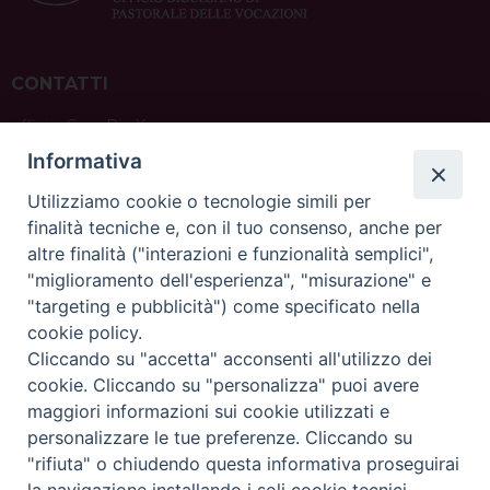
CONTATTI
ufficio: Casa Pio X
via Bonporti, 20 – 35141 Padova
Informativa
tel: +39 351 619 2354
e mail:
ufficiovocazionipadova@gmail.
com
Utilizziamo cookie o tecnologie simili per
finalità tecniche e, con il tuo consenso, anche per
altre finalità ("interazioni e funzionalità semplici",
"miglioramento dell'esperienza", "misurazione" e
"targeting e pubblicità") come specificato nella
sede: Casa Sant'Andrea
cookie policy.
via Valmarana, 20 – 35133 Padova
Cliccando su "accetta" acconsenti all'utilizzo dei
instagram:
@casasantandreapadova
cookie. Cliccando su "personalizza" puoi avere
e mail:
casasantandreapadova@gmail.
com
maggiori informazioni sui cookie utilizzati e
personalizzare le tue preferenze. Cliccando su
"rifiuta" o chiudendo questa informativa proseguirai
Copyright©
ChiesadiPadova2022
Privacy Policy