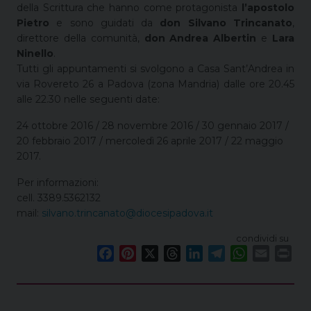
della Scrittura che hanno come protagonista
l’apostolo
Pietro
e sono guidati da
don Silvano Trincanato
,
direttore della comunità,
don Andrea Albertin
e
Lara
Nine
llo
.
Tutti gli appuntamenti si svolgono a Casa Sant’Andrea in
via Rovereto 26 a Padova (zona Mandria) dalle ore 20.45
alle 22.30 nelle seguenti date:
24 ottobre 2016 / 28 novembre 2016 / 30 gennaio 2017 /
20 febbraio 2017 / mercoledì 26 aprile 2017 / 22 maggio
2017.
Per informazioni:
cell. 3389.5362132
mail:
silvano.trincanato@
diocesipadova.it
condividi su
F
P
X
T
L
T
W
E
P
a
i
h
i
e
h
m
r
c
n
r
n
l
a
a
i
e
t
e
k
e
t
i
n