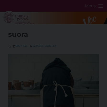
Skip
Menu
to
content
suora
800 × 548
GRANDE SORELLA