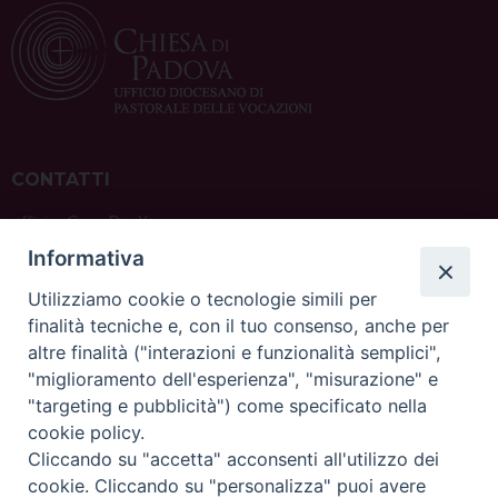
CONTATTI
ufficio: Casa Pio X
via Bonporti, 20 – 35141 Padova
Informativa
tel: +39 351 619 2354
e mail:
ufficiovocazionipadova@gmail.
com
Utilizziamo cookie o tecnologie simili per
finalità tecniche e, con il tuo consenso, anche per
altre finalità ("interazioni e funzionalità semplici",
"miglioramento dell'esperienza", "misurazione" e
"targeting e pubblicità") come specificato nella
sede: Casa Sant'Andrea
cookie policy.
via Valmarana, 20 – 35133 Padova
Cliccando su "accetta" acconsenti all'utilizzo dei
instagram:
@casasantandreapadova
cookie. Cliccando su "personalizza" puoi avere
e mail:
casasantandreapadova@gmail.
com