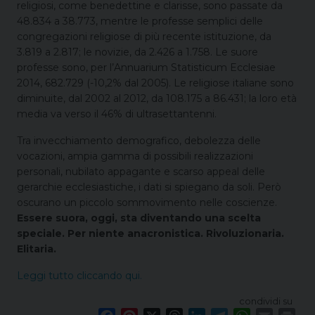
religiosi, come benedettine e clarisse, sono passate da
48.834 a 38.773, mentre le professe semplici delle
congregazioni religiose di più recente istituzione, da
3.819 a 2.817; le novizie, da 2.426 a 1.758. Le suore
professe sono, per l’Annuarium Statisticum Ecclesiae
2014, 682.729 (-10,2% dal 2005). Le religiose italiane sono
diminuite, dal 2002 al 2012, da 108.175 a 86.431; la loro età
media va verso il 46% di ultrasettantenni.
Tra invecchiamento demografico, debolezza delle
vocazioni, ampia gamma di possibili realizzazioni
personali, nubilato appagante e scarso appeal delle
gerarchie ecclesiastiche, i dati si spiegano da soli. Però
oscurano un piccolo sommovimento nelle coscienze.
Essere suora, oggi, sta diventando una scelta
speciale. Per niente anacronistica. Rivoluzionaria.
Elitaria.
Leggi tutto cliccando qui.
condividi su