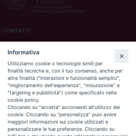
CONTATTI
ufficio: Casa Pio X
via Bonporti, 20 – 35141 Padova
Informativa
tel: +39 351 619 2354
e mail:
ufficiovocazionipadova@gmail.
com
Utilizziamo cookie o tecnologie simili per
finalità tecniche e, con il tuo consenso, anche per
altre finalità ("interazioni e funzionalità semplici",
"miglioramento dell'esperienza", "misurazione" e
"targeting e pubblicità") come specificato nella
sede: Casa Sant'Andrea
cookie policy.
via Valmarana, 20 – 35133 Padova
Cliccando su "accetta" acconsenti all'utilizzo dei
instagram:
@casasantandreapadova
cookie. Cliccando su "personalizza" puoi avere
e mail:
casasantandreapadova@gmail.
com
maggiori informazioni sui cookie utilizzati e
personalizzare le tue preferenze. Cliccando su