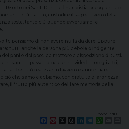
ioia della sua presenza. Celebrare il Corpo e il
i Risorto nei Santi Doni dell’Eucaristia, accogliere un
momento più tragico, custodire il segreto vero della
senza sosta, tanto più quando avvertiamo le
e.
A volte pensiamo di non avere nulla da dare. Eppure,
e: tutti, anche la persona più debole o indigente,
dei pani e dei pesci da mettere a disposizione di tutti.
 che siamo e possediamo e condividerlo con gli altri,
 strada che può realizzarci davvero e annunciare il
to ciò che siamo e abbiamo, con gratuità e larghezza,
ivare, il frutto più autentico del fare memoria della
condividi su
F
P
X
T
L
T
W
E
P
a
i
h
i
e
h
m
r