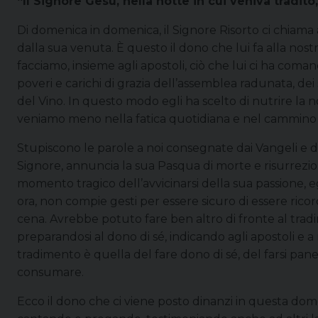
“Il Signore Gesù, nella notte in cui veniva tradito,
Di domenica in domenica, il Signore Risorto ci chiama a
dalla sua venuta. È questo il dono che lui fa alla nos
facciamo, insieme agli apostoli, ciò che lui ci ha coman
poveri e carichi di grazia dell’assemblea radunata, dei
del Vino. In questo modo egli ha scelto di nutrire la 
veniamo meno nella fatica quotidiana e nel cammino 
Stupiscono le parole a noi consegnate dai Vangeli e da
Signore, annuncia la sua Pasqua di morte e risurrezi
momento tragico dell’avvicinarsi della sua passione, e
ora, non compie gesti per essere sicuro di essere rico
cena. Avrebbe potuto fare ben altro di fronte al trad
preparandosi al dono di sé, indicando agli apostoli e a no
tradimento è quella del fare dono di sé, del farsi pan
consumare.
Ecco il dono che ci viene posto dinanzi in questa dome