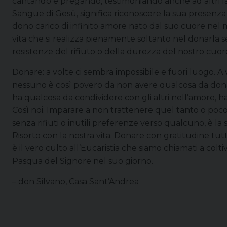
cantando e pregando, testimoniando anche ad altri la g
Sangue di Gesù, significa riconoscere la sua presenza d
dono carico di infinito amore nato dal suo cuore nel 
vita che si realizza pienamente soltanto nel donarla 
resistenze del rifiuto o della durezza del nostro cuor
Donare: a volte ci sembra impossibile e fuori luogo. 
nessuno è così povero da non avere qualcosa da donar
ha qualcosa da condividere con gli altri nell’amore, ha 
Così noi. Imparare a non trattenere quel tanto o poco
senza rifiuti o inutili preferenze verso qualcuno, è la
Risorto con la nostra vita. Donare con gratitudine tut
è il vero culto all’Eucaristia che siamo chiamati a colt
Pasqua del Signore nel suo giorno.
– don Silvano, Casa Sant’Andrea