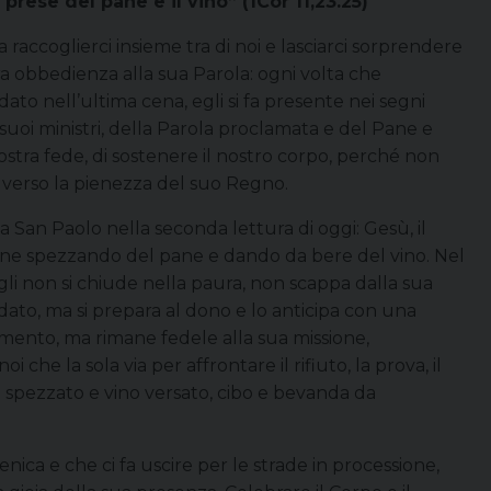
 prese del pane e il vino” (1Cor 11,23.25)
 raccoglierci insieme tra di noi e lasciarci sorprendere
tra obbedienza alla sua Parola: ogni volta che
dato nell’ultima cena, egli si fa presente nei segni
 suoi ministri, della Parola proclamata e del Pane e
nostra fede, di sostenere il nostro corpo, perché non
verso la pienezza del suo Regno.
 San Paolo nella seconda lettura di oggi: Gesù, il
one spezzando del pane e dando da bere del vino. Nel
gli non si chiude nella paura, non scappa dalla sua
rdato, ma si prepara al dono e lo anticipa con una
imento, ma rimane fedele alla sua missione,
i che la sola via per affrontare il rifiuto, la prova, il
e spezzato e vino versato, cibo e bevanda da
nica e che ci fa uscire per le strade in processione,