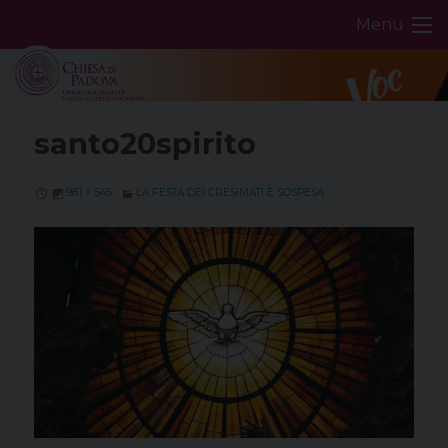
Skip
Menu
to
content
santo20spirito
981 × 545
LA FESTA DEI CRESIMATI È SOSPESA