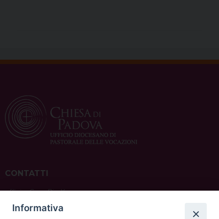
CONTATTI
ufficio: Casa Pio X
via Bonporti, 20 – 35141 Padova
Informativa
tel: +39 351 619 2354