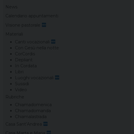
News
Calendario appuntamenti
Visione pastorale
Materiali
Canti vocazionali
Con Gesù nella notte
CorCordis
Depliant
In Cordata
Libri
Luoghi vocazionali
Sussidi
Video
Rubriche
Chiamadomenica
Chiamadomanda
Chiamalastrada
Casa Sant’Andrea
Casa Marta e Maria