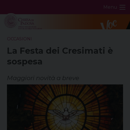
Skip
Menu
to
content
OCCASIONI
La Festa dei Cresimati è
sospesa
Maggiori novità a breve