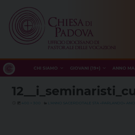
Skip
to
content
CHI SIAMO
GIOVANI (19+)
ANNO MA
12__i_seminaristi_
400 × 300
L'ANNO SACERDOTALE STA «PARLANDO» ANCHE