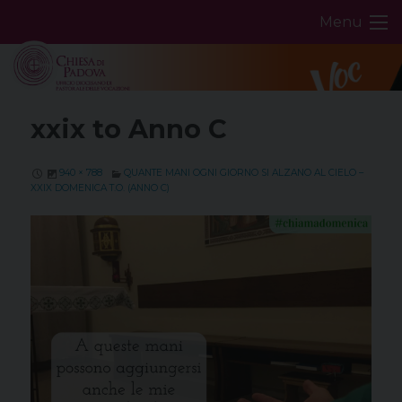
Skip
Menu
to
content
xxix to Anno C
940 × 788
QUANTE MANI OGNI GIORNO SI ALZANO AL CIELO –
XXIX DOMENICA T.O. (ANNO C)