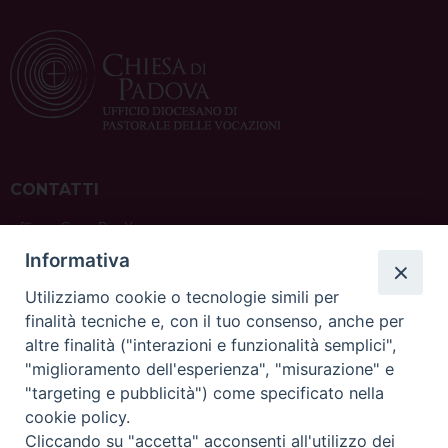
CONTATTI
ufficio: Casa Pio X
via Bonporti, 20 – 35141 Padova
Informativa
tel: +39 351 619 2354
e mail:
ufficiovocazionipadova@gmail.
com
Utilizziamo cookie o tecnologie simili per
finalità tecniche e, con il tuo consenso, anche per
altre finalità ("interazioni e funzionalità semplici",
"miglioramento dell'esperienza", "misurazione" e
"targeting e pubblicità") come specificato nella
sede: Casa Sant'Andrea
cookie policy.
via Valmarana, 20 – 35133 Padova
Cliccando su "accetta" acconsenti all'utilizzo dei
instagram:
@casasantandreapadova