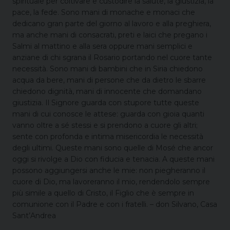
spirituale per coltivare e custodire la salute, la giustizia, la
pace, la fede. Sono mani di monache e monaci che
dedicano gran parte del giorno al lavoro e alla preghiera,
ma anche mani di consacrati, preti e laici che pregano i
Salmi al mattino e alla sera oppure mani semplici e
anziane di chi sgrana il Rosario portando nel cuore tante
necessità. Sono mani di bambini che in Siria chiedono
acqua da bere, mani di persone che da dietro le sbarre
chiedono dignità, mani di innocente che domandano
giustizia. Il Signore guarda con stupore tutte queste
mani di cui conosce le attese: guarda con gioia quanti
vanno oltre a sé stessi e si prendono a cuore gli altri;
sente con profonda e intima misericordia le necessità
degli ultimi. Queste mani sono quelle di Mosé che ancor
oggi si rivolge a Dio con fiducia e tenacia. A queste mani
possono aggiungersi anche le mie: non piegheranno il
cuore di Dio, ma lavoreranno il mio, rendendolo sempre
più simile a quello di Cristo, il Figlio che è sempre in
comunione con il Padre e con i fratelli. – don Silvano, Casa
Sant’Andrea