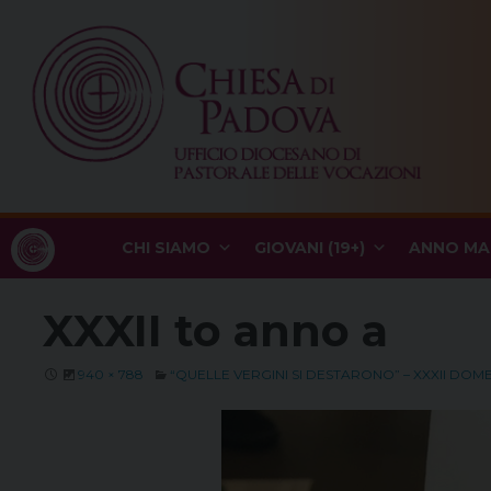
Skip
to
content
CHI SIAMO
GIOVANI (19+)
ANNO MA
XXXII to anno a
940 × 788
“QUELLE VERGINI SI DESTARONO” – XXXII DOM