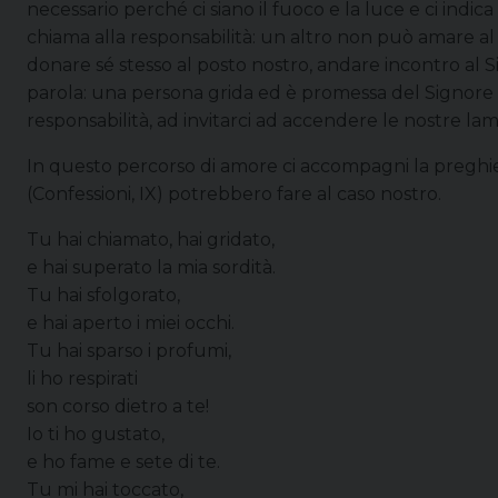
necessario perché ci siano il fuoco e la luce e ci indica 
chiama alla responsabilità: un altro non può amare al
donare sé stesso al posto nostro, andare incontro al 
parola: una persona grida ed è promessa del Signore 
responsabilità, ad invitarci ad accendere le nostre lam
In questo percorso di amore ci accompagni la preghi
(Confessioni, IX) potrebbero fare al caso nostro.
Tu hai chiamato, hai gridato,
e hai superato la mia sordità.
Tu hai sfolgorato,
e hai aperto i miei occhi.
Tu hai sparso i profumi,
li ho respirati
son corso dietro a te!
Io ti ho gustato,
e ho fame e sete di te.
Tu mi hai toccato,