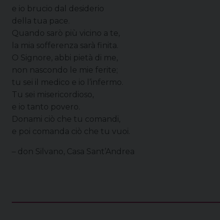
e io brucio dal desiderio
della tua pace.
Quando sarò più vicino a te,
la mia sofferenza sarà finita.
O Signore, abbi pietà di me,
non nascondo le mie ferite;
tu sei il medico e io l’infermo.
Tu sei misericordioso,
e io tanto povero.
Donami ciò che tu comandi,
e poi comanda ciò che tu vuoi.
– don Silvano, Casa Sant’Andrea