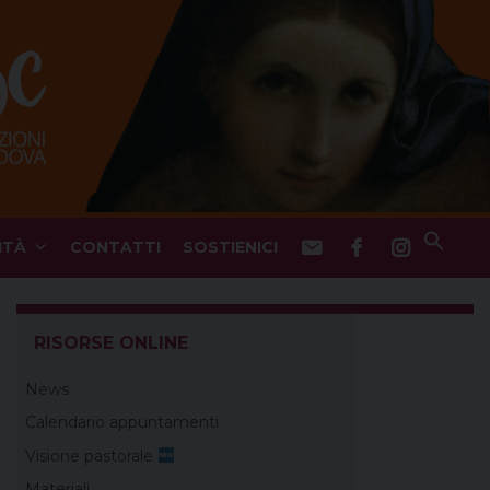
ITÀ
CONTATTI
SOSTIENICI
RISORSE ONLINE
News
Calendario appuntamenti
Visione pastorale
Materiali