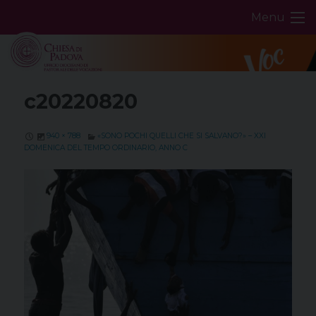
Skip
Menu
to
content
c20220820
940 × 788
«SONO POCHI QUELLI CHE SI SALVANO?» – XXI
DOMENICA DEL TEMPO ORDINARIO, ANNO C