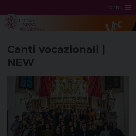
Skip
Menu
to
content
Canti vocazionali |
NEW