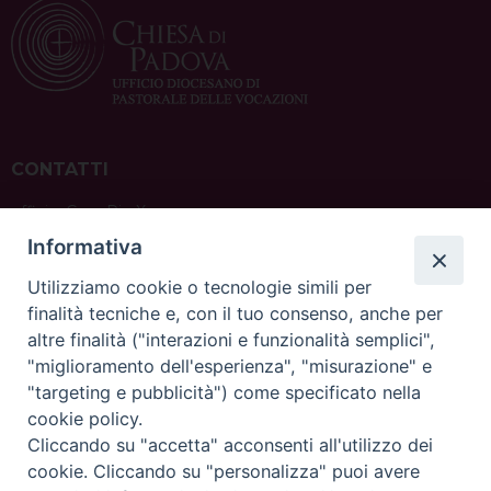
CONTATTI
ufficio: Casa Pio X
via Bonporti, 20 – 35141 Padova
Informativa
tel: +39 351 619 2354
e mail:
ufficiovocazionipadova@gmail.
com
Utilizziamo cookie o tecnologie simili per
finalità tecniche e, con il tuo consenso, anche per
altre finalità ("interazioni e funzionalità semplici",
"miglioramento dell'esperienza", "misurazione" e
"targeting e pubblicità") come specificato nella
sede: Casa Sant'Andrea
cookie policy.
via Valmarana, 20 – 35133 Padova
Cliccando su "accetta" acconsenti all'utilizzo dei
instagram:
@casasantandreapadova
cookie. Cliccando su "personalizza" puoi avere
e mail:
casasantandreapadova@gmail.
com