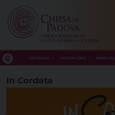
Skip
to
content
CHI SIAMO
GIOVANI (19+)
ANNO MA
In Cordata