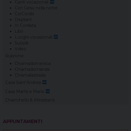
Canti vocazionali
Con Gesù nella notte
CorCordis
Depliant
In Cordata
Libri
Luoghi vocazionali
Sussidi
Video
Rubriche
Chiamadomenica
Chiamadomanda
Chiamalastrada
Casa Sant’Andrea
Casa Marta e Maria
Chierichetti & Ministranti
APPUNTAMENTI