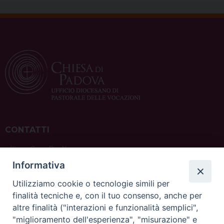
CONTATTI
ufficio: Casa Pio X
via Bonporti, 20 – 35141 Padova
Informativa
tel: +39 351 619 2354
e mail:
ufficiovocazionipadova@gmail.
com
Utilizziamo cookie o tecnologie simili per
finalità tecniche e, con il tuo consenso, anche per
altre finalità ("interazioni e funzionalità semplici",
"miglioramento dell'esperienza", "misurazione" e