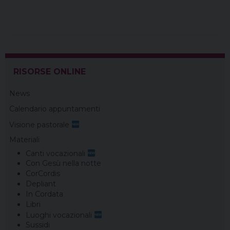
b
e
a
e
g
s
l
t
o
r
d
d
r
A
o
e
s
I
a
p
k
s
n
m
p
t
RISORSE ONLINE
News
Calendario appuntamenti
Visione pastorale
Materiali
Canti vocazionali
Con Gesù nella notte
CorCordis
Depliant
In Cordata
Libri
Luoghi vocazionali
Sussidi