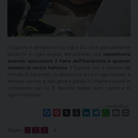
Il Signore è sempre tra noi: egli è Dio ed è spiritualmente
presente in ogni angolo dell’universo, ma
soprattutto
quando spezziamo il Pane dell’Eucaristia e quando
viviamo la carità fraterna
. Il Signore non è lontano dal
mondo: lo ha amato, lo amerà e lo ama in ogni istante; è
sempre con noi e, con gesti e parole ci chiama a vivere in
comunione con lui. È davvero Natale tutti i giorni e in
ogni momento!
condividi su
F
P
X
T
L
T
W
E
P
a
i
h
i
e
h
m
r
c
n
r
n
l
a
a
i
Pages:
1
2
3
4
e
t
e
k
e
t
i
n