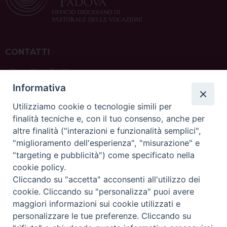
CONTATTI
ufficio: Casa Pio X
via Bonporti, 20 – 35141 Padova
Informativa
tel: +39 351 619 2354
e mail:
ufficiovocazionipadova@gmail.
com
Utilizziamo cookie o tecnologie simili per
finalità tecniche e, con il tuo consenso, anche per
altre finalità ("interazioni e funzionalità semplici",
"miglioramento dell'esperienza", "misurazione" e
"targeting e pubblicità") come specificato nella
sede: Casa Sant'Andrea
cookie policy.
via Valmarana, 20 – 35133 Padova
Cliccando su "accetta" acconsenti all'utilizzo dei
instagram:
@casasantandreapadova
cookie. Cliccando su "personalizza" puoi avere
e mail:
casasantandreapadova@gmail.
com
maggiori informazioni sui cookie utilizzati e
personalizzare le tue preferenze. Cliccando su