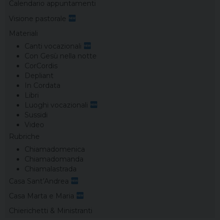
Calendario appuntamenti
Visione pastorale
Materiali
Canti vocazionali
Con Gesù nella notte
CorCordis
Depliant
In Cordata
Libri
Luoghi vocazionali
Sussidi
Video
Rubriche
Chiamadomenica
Chiamadomanda
Chiamalastrada
Casa Sant’Andrea
Casa Marta e Maria
Chierichetti & Ministranti