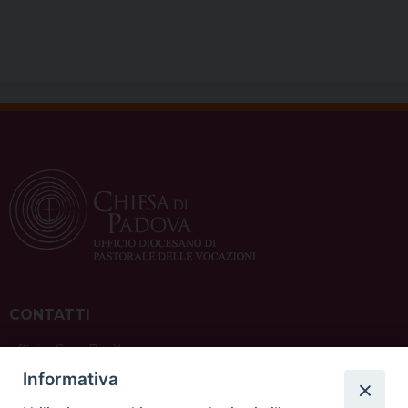
CONTATTI
ufficio: Casa Pio X
via Bonporti, 20 – 35141 Padova
Informativa
tel: +39 351 619 2354