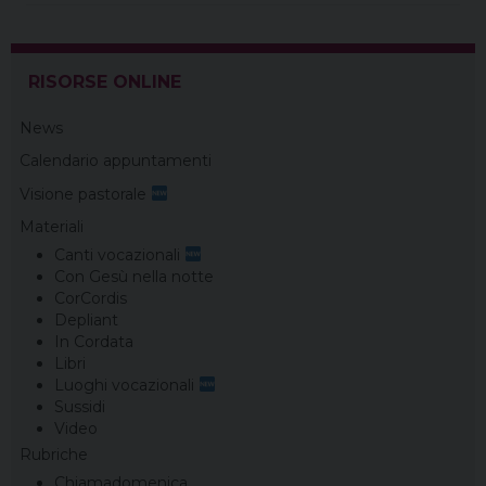
RISORSE ONLINE
News
Calendario appuntamenti
Visione pastorale
Materiali
Canti vocazionali
Con Gesù nella notte
CorCordis
Depliant
In Cordata
Libri
Luoghi vocazionali
Sussidi
Video
Rubriche
Chiamadomenica