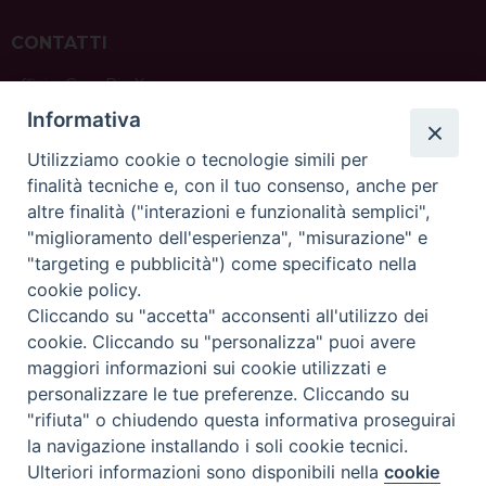
CONTATTI
ufficio: Casa Pio X
via Bonporti, 20 – 35141 Padova
Informativa
tel: +39 351 619 2354
e mail:
ufficiovocazionipadova@gmail.
com
Utilizziamo cookie o tecnologie simili per
finalità tecniche e, con il tuo consenso, anche per
altre finalità ("interazioni e funzionalità semplici",
"miglioramento dell'esperienza", "misurazione" e
"targeting e pubblicità") come specificato nella
sede: Casa Sant'Andrea
cookie policy.
via Valmarana, 20 – 35133 Padova
Cliccando su "accetta" acconsenti all'utilizzo dei
instagram:
@casasantandreapadova
cookie. Cliccando su "personalizza" puoi avere
e mail:
casasantandreapadova@gmail.
com
maggiori informazioni sui cookie utilizzati e
personalizzare le tue preferenze. Cliccando su
"rifiuta" o chiudendo questa informativa proseguirai
Copyright©
ChiesadiPadova2022
Privacy Policy
la navigazione installando i soli cookie tecnici.
Ulteriori informazioni sono disponibili nella
cookie
Preferenze Cookie