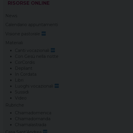
RISORSE ONLINE
News
Calendario appuntamenti
Visione pastorale
Materiali
Canti vocazionali
Con Gesù nella notte
CorCordis
Depliant
In Cordata
Libri
Luoghi vocazionali
Sussidi
Video
Rubriche
Chiamadomenica
Chiamadomanda
Chiamalastrada
Casa Sant’Andrea