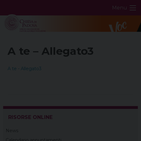
Skip
Menu
to
content
A te – Allegato3
A te - Allegato3
RISORSE ONLINE
News
Calendario appuntamenti