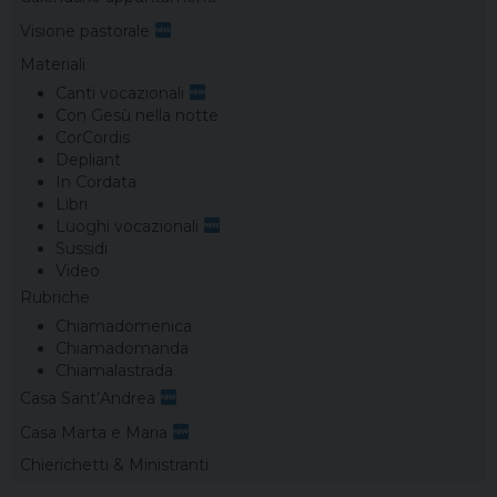
Visione pastorale
Materiali
Canti vocazionali
Con Gesù nella notte
CorCordis
Depliant
In Cordata
Libri
Luoghi vocazionali
Sussidi
Video
Rubriche
Chiamadomenica
Chiamadomanda
Chiamalastrada
Casa Sant’Andrea
Casa Marta e Maria
Chierichetti & Ministranti