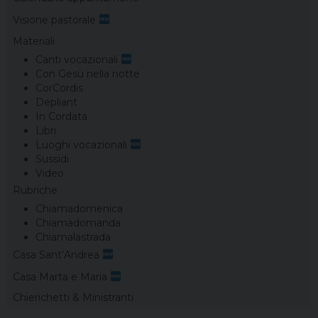
Visione pastorale
Materiali
Canti vocazionali
Con Gesù nella notte
CorCordis
Depliant
In Cordata
Libri
Luoghi vocazionali
Sussidi
Video
Rubriche
Chiamadomenica
Chiamadomanda
Chiamalastrada
Casa Sant’Andrea
Casa Marta e Maria
Chierichetti & Ministranti