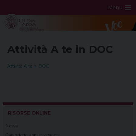
Skip
Menu
to
content
Attività A te in DOC
Attività A te in DOC
RISORSE ONLINE
News
Calendario appuntamenti