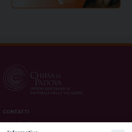
CONTATTI
ufficio: Casa Pio X
via Bonporti, 20 – 35141 Padova