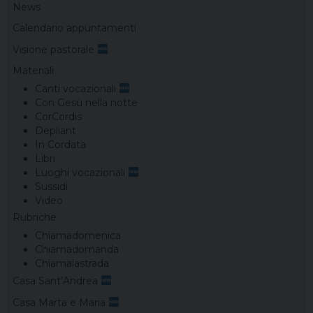
News
Calendario appuntamenti
Visione pastorale
Materiali
Canti vocazionali
Con Gesù nella notte
CorCordis
Depliant
In Cordata
Libri
Luoghi vocazionali
Sussidi
Video
Rubriche
Chiamadomenica
Chiamadomanda
Chiamalastrada
Casa Sant’Andrea
Casa Marta e Maria