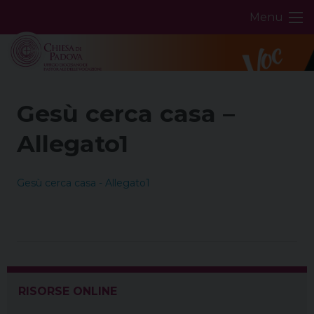
Skip
Menu
to
content
Gesù cerca casa –
Allegato1
Gesù cerca casa - Allegato1
RISORSE ONLINE