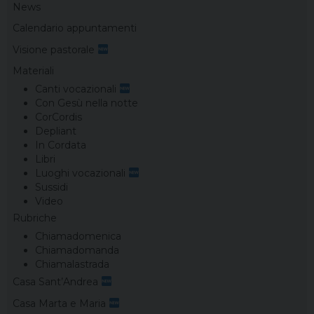
News
Calendario appuntamenti
Visione pastorale
Materiali
Canti vocazionali
Con Gesù nella notte
CorCordis
Depliant
In Cordata
Libri
Luoghi vocazionali
Sussidi
Video
Rubriche
Chiamadomenica
Chiamadomanda
Chiamalastrada
Casa Sant’Andrea
Casa Marta e Maria