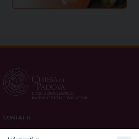
CONTATTI
ufficio: Casa Pio X
via Bonporti, 20 – 35141 Padova