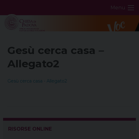
Skip
Menu
to
content
Gesù cerca casa –
Allegato2
Gesù cerca casa - Allegato2
RISORSE ONLINE