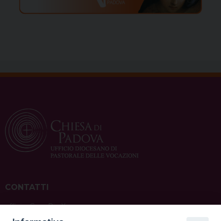
CONTATTI
ufficio: Casa Pio X
via Bonporti, 20 – 35141 Padova