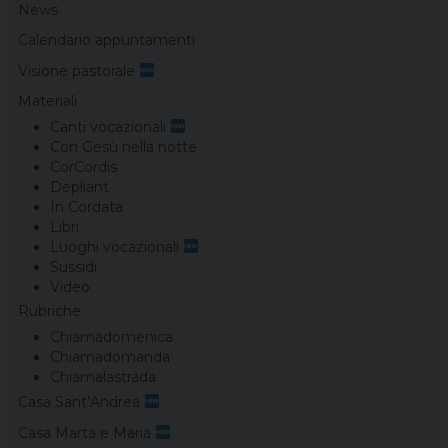
News
Calendario appuntamenti
Visione pastorale
Materiali
Canti vocazionali
Con Gesù nella notte
CorCordis
Depliant
In Cordata
Libri
Luoghi vocazionali
Sussidi
Video
Rubriche
Chiamadomenica
Chiamadomanda
Chiamalastrada
Casa Sant’Andrea
Casa Marta e Maria