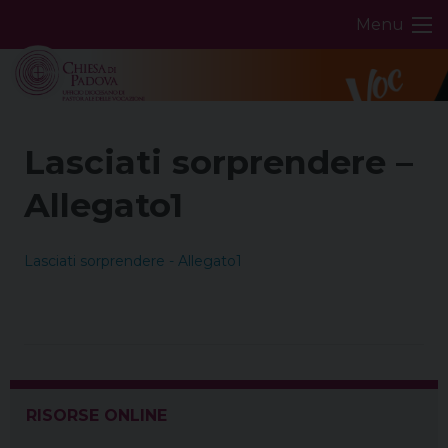
Skip
Menu
to
content
Lasciati sorprendere –
Allegato1
Lasciati sorprendere - Allegato1
RISORSE ONLINE