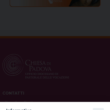
CONTATTI
ufficio: Casa Pio X
via Bonporti, 20 – 35141 Padova