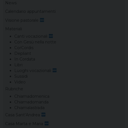
News
Calendario appuntamenti
Visione pastorale
Materiali
Canti vocazionali
Con Gesù nella notte
CorCordis
Depliant
In Cordata
Libri
Luoghi vocazionali
Sussidi
Video
Rubriche
Chiamadomenica
Chiamadomanda
Chiamalastrada
Casa Sant’Andrea
Casa Marta e Maria