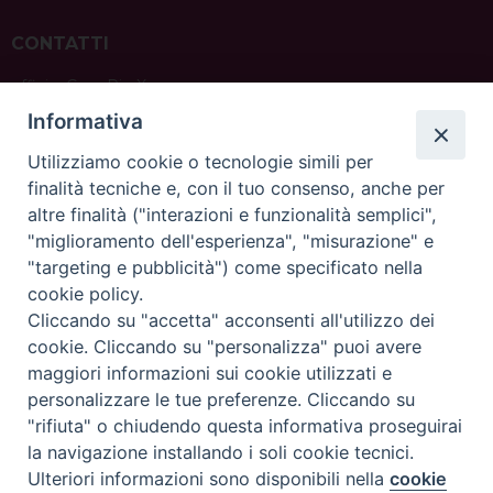
CONTATTI
ufficio: Casa Pio X
via Bonporti, 20 – 35141 Padova
Informativa
tel: +39 351 619 2354
e mail:
ufficiovocazionipadova@gmail.
com
Utilizziamo cookie o tecnologie simili per
finalità tecniche e, con il tuo consenso, anche per
altre finalità ("interazioni e funzionalità semplici",
"miglioramento dell'esperienza", "misurazione" e
"targeting e pubblicità") come specificato nella
sede: Casa Sant'Andrea
cookie policy.
via Valmarana, 20 – 35133 Padova
Cliccando su "accetta" acconsenti all'utilizzo dei
instagram:
@casasantandreapadova
cookie. Cliccando su "personalizza" puoi avere
e mail:
casasantandreapadova@gmail.
com
maggiori informazioni sui cookie utilizzati e
personalizzare le tue preferenze. Cliccando su
"rifiuta" o chiudendo questa informativa proseguirai
Copyright©
ChiesadiPadova2022
Privacy Policy
la navigazione installando i soli cookie tecnici.
Ulteriori informazioni sono disponibili nella
cookie
Preferenze Cookie