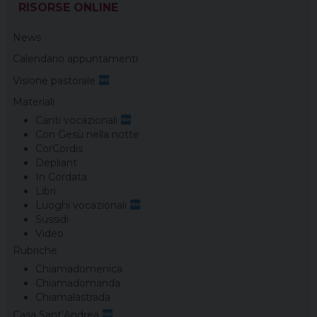
RISORSE ONLINE
News
Calendario appuntamenti
Visione pastorale
Materiali
Canti vocazionali
Con Gesù nella notte
CorCordis
Depliant
In Cordata
Libri
Luoghi vocazionali
Sussidi
Video
Rubriche
Chiamadomenica
Chiamadomanda
Chiamalastrada
Casa Sant’Andrea