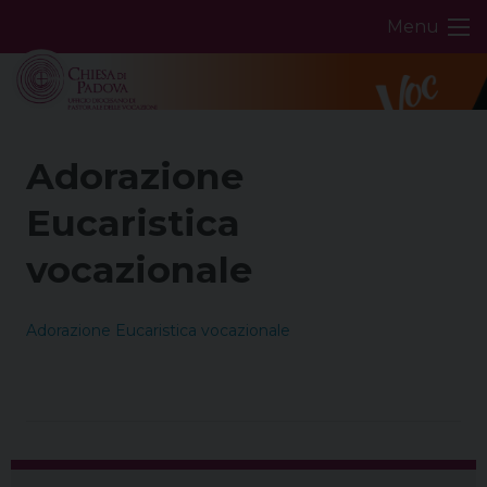
Skip
Menu
to
content
Adorazione
Eucaristica
vocazionale
Adorazione Eucaristica vocazionale