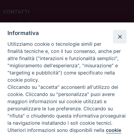
CONTATTI
ufficio: Casa Pio X
via Bonporti, 20 – 35141 Padova
Informativa
tel: +39 351 619 2354
e mail:
ufficiovocazionipadova@gmail.
com
Utilizziamo cookie o tecnologie simili per
finalità tecniche e, con il tuo consenso, anche per
altre finalità ("interazioni e funzionalità semplici",
"miglioramento dell'esperienza", "misurazione" e
"targeting e pubblicità") come specificato nella
sede: Casa Sant'Andrea
cookie policy.
via Valmarana, 20 – 35133 Padova
Cliccando su "accetta" acconsenti all'utilizzo dei
instagram:
@casasantandreapadova
cookie. Cliccando su "personalizza" puoi avere
e mail:
casasantandreapadova@gmail.
com
maggiori informazioni sui cookie utilizzati e
personalizzare le tue preferenze. Cliccando su
"rifiuta" o chiudendo questa informativa proseguirai
Copyright©
ChiesadiPadova2022
Privacy Policy
la navigazione installando i soli cookie tecnici.
Ulteriori informazioni sono disponibili nella
cookie
Preferenze Cookie