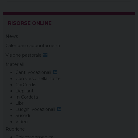
RISORSE ONLINE
News
Calendario appuntamenti
Visione pastorale
Materiali
Canti vocazionali
Con Gesù nella notte
CorCordis
Depliant
In Cordata
Libri
Luoghi vocazionali
Sussidi
Video
Rubriche
Chiamadomenica