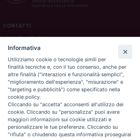
CONTATTI
ufficio: Casa Pio X
via Bonporti, 20 – 35141 Padova
Informativa
tel: +39 351 619 2354
e mail:
ufficiovocazionipadova@gmail.
com
Utilizziamo cookie o tecnologie simili per
finalità tecniche e, con il tuo consenso, anche per
altre finalità ("interazioni e funzionalità semplici",
"miglioramento dell'esperienza", "misurazione" e
"targeting e pubblicità") come specificato nella
sede: Casa Sant'Andrea
cookie policy.
via Valmarana, 20 – 35133 Padova
Cliccando su "accetta" acconsenti all'utilizzo dei
instagram:
@casasantandreapadova
cookie. Cliccando su "personalizza" puoi avere
e mail:
casasantandreapadova@gmail.
com
maggiori informazioni sui cookie utilizzati e
personalizzare le tue preferenze. Cliccando su
"rifiuta" o chiudendo questa informativa proseguirai
Copyright©
ChiesadiPadova2022
Privacy Policy