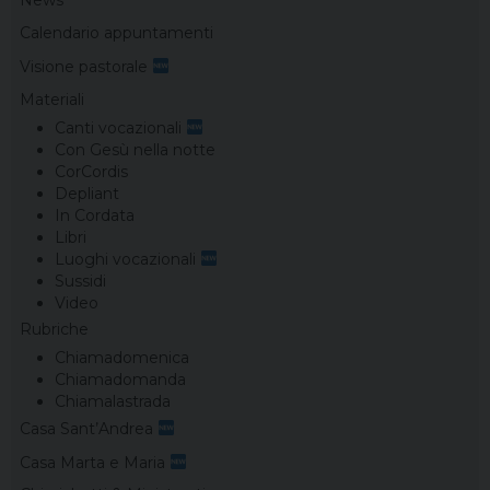
News
Calendario appuntamenti
Visione pastorale
Materiali
Canti vocazionali
Con Gesù nella notte
CorCordis
Depliant
In Cordata
Libri
Luoghi vocazionali
Sussidi
Video
Rubriche
Chiamadomenica
Chiamadomanda
Chiamalastrada
Casa Sant’Andrea
Casa Marta e Maria