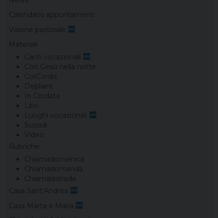
News
Calendario appuntamenti
Visione pastorale
Materiali
Canti vocazionali
Con Gesù nella notte
CorCordis
Depliant
In Cordata
Libri
Luoghi vocazionali
Sussidi
Video
Rubriche
Chiamadomenica
Chiamadomanda
Chiamalastrada
Casa Sant’Andrea
Casa Marta e Maria