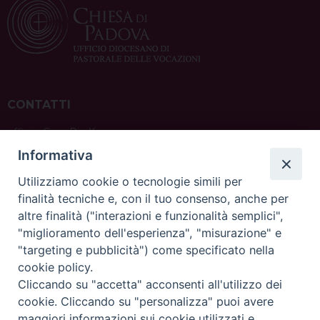
CONTATTI
ufficio: Casa Pio X
via Bonporti, 20 – 35141 Padova
Informativa
tel: +39 351 619 2354
e mail:
ufficiovocazionipadova@gmail.
com
Utilizziamo cookie o tecnologie simili per
finalità tecniche e, con il tuo consenso, anche per
altre finalità ("interazioni e funzionalità semplici",
"miglioramento dell'esperienza", "misurazione" e
"targeting e pubblicità") come specificato nella
sede: Casa Sant'Andrea
cookie policy.
via Valmarana, 20 – 35133 Padova
Cliccando su "accetta" acconsenti all'utilizzo dei
instagram:
@casasantandreapadova
cookie. Cliccando su "personalizza" puoi avere
e mail:
casasantandreapadova@gmail.
com
maggiori informazioni sui cookie utilizzati e