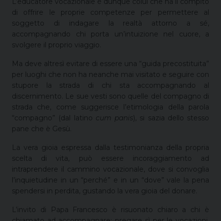
L’educatore vocazionale è dunque colui che ha il compito
di offrire le proprie competenze per permettere al
soggetto di indagare la realtà attorno a sé,
accompagnando chi porta un’intuizione nel cuore, a
svolgere il proprio viaggio.
Ma deve altresì evitare di essere una “guida precostituita”
per luoghi che non ha neanche mai visitato e seguire con
stupore la strada di chi sta accompagnando al
discernimento. Le sue vesti sono quelle del compagno di
strada che, come suggerisce l’etimologia della parola
“compagno” (dal latino
cum panis
), si sazia dello stesso
pane che è Gesù.
La vera gioia espressa dalla testimonianza della propria
scelta di vita, può essere incoraggiamento ad
intraprendere il cammino vocazionale, dove si convoglia
l’inquietudine in un “perché” e in un “dove” vale la pena
spendersi in perdita, gustando la vera gioia del donare.
L’invito di Papa Francesco è risuonato chiaro a chi è
chiamato ad accompagnare: pregare sì per le vocazioni,