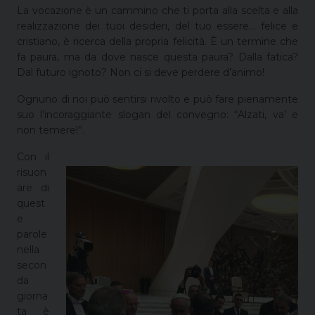
La vocazione è un cammino che ti porta alla scelta e alla
realizzazione dei tuoi desideri, del tuo essere… felice e
cristiano, è ricerca della propria felicità. È un termine che
fa paura, ma da dove nasce questa paura? Dalla fatica?
Dal futuro ignoto? Non ci si deve perdere d’animo!
Ognuno di noi può sentirsi rivolto e può fare pienamente
suo l’incoraggiante slogan del convegno: “Alzati, va’ e
non temere!”.
Con il
risuon
are di
quest
e
parole
nella
secon
da
giorna
ta è