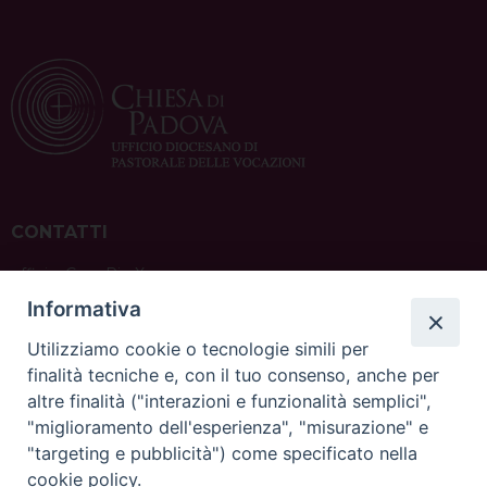
CONTATTI
ufficio: Casa Pio X
via Bonporti, 20 – 35141 Padova
Informativa
tel: +39 351 619 2354
e mail:
ufficiovocazionipadova@gmail.
com
Utilizziamo cookie o tecnologie simili per
finalità tecniche e, con il tuo consenso, anche per
altre finalità ("interazioni e funzionalità semplici",
"miglioramento dell'esperienza", "misurazione" e
"targeting e pubblicità") come specificato nella
sede: Casa Sant'Andrea
cookie policy.