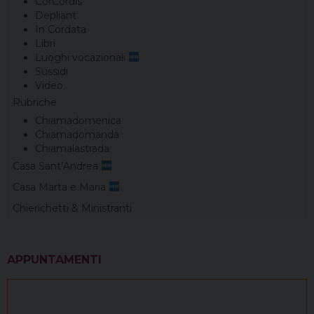
CorCordis
Depliant
In Cordata
Libri
Luoghi vocazionali
Sussidi
Video
Rubriche
Chiamadomenica
Chiamadomanda
Chiamalastrada
Casa Sant’Andrea
Casa Marta e Maria
Chierichetti & Ministranti
APPUNTAMENTI