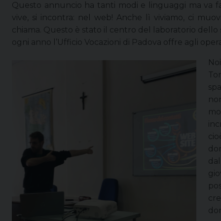
Questo annuncio ha tanti modi e linguaggi ma va fatt
vive, si incontra: nel web! Anche lì viviamo, ci muo
chiama. Questo è stato il centro del laboratorio dell
ogni anno l’Ufficio Vocazioni di Padova offre agli opera
Noi
Tor
spa
no
mol
inc
cio
do
da
gio
pos
cr
do