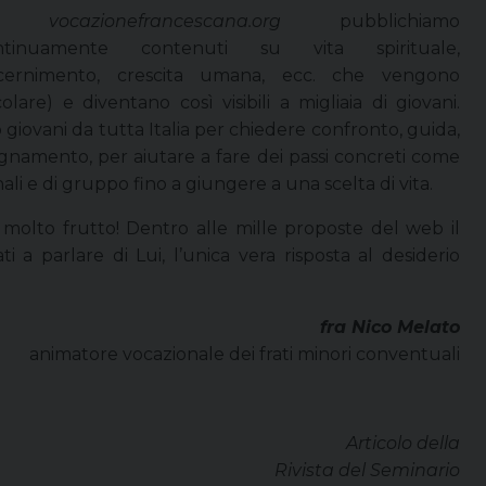
In
vocazionefrancescana.org
pubblichiamo
ntinuamente contenuti su vita spirituale,
scernimento, crescita umana, ecc. che vengono
lare) e diventano così visibili a migliaia di giovani.
 giovani da tutta Italia per chiedere confronto, guida,
gnamento, per aiutare a fare dei passi concreti come
ali e di gruppo fino a giungere a una scelta di vita.
molto frutto! Dentro alle mille proposte del web il
i a parlare di Lui, l’unica vera risposta al desiderio
fra Nico Melato
animatore vocazionale dei frati minori conventuali
Articolo della
Rivista del Seminario