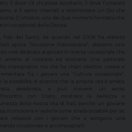
o lì dove c’è chi possa ascoltarlo, lì dove l’umanità
viamo, e lì siamo chiamati a testimoniare un Dio che
o scorso 21 ottobre, uno dei due momenti formativi che
tori vocazionali della Diocesi.
, frati del Santo, da quando nel 2008 fra Alberto
telli apriva “Vocazione Francescana”, abbiamo uno
zio web dedicato ai giovani in ricerca vocazionale che
n smette di crescere ed evolversi. Una pastorale
to impegnativa ma che ha chiari obiettivi: creare e
rementare fra i giovani una “cultura vocazionale”,
è la possibilità di scoprire che la propria vita è amata,
nata, desiderata, e può ricevere un senso
ll’incontro con Cristo; mostrare la bellezza e
vinezza della nostra vita di frati, perché un giovane
sa riconoscersi e vederla come strada possibile per sé;
eare relazioni con i giovani che si pongono una
manda vocazionale e accompagnarli.