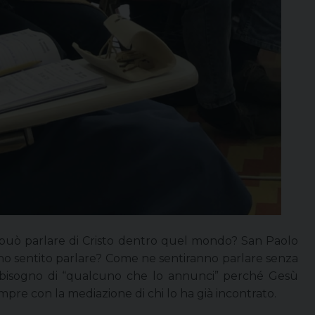
 può parlare di Cristo dentro quel mondo? San Paolo
no sentito parlare? Come ne sentiranno parlare senza
 bisogno di “qualcuno che lo annunci” perché Gesù
empre con la mediazione di chi lo ha già incontrato.