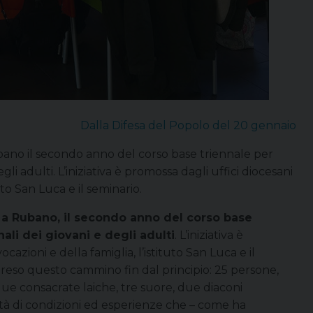
Dalla Difesa del Popolo del 20 gennaio
ano il secondo anno del corso base triennale per
i adulti. L’iniziativa è promossa dagli uffici diocesani
uto San Luca e il seminario.
 a Rubano, il secondo anno del corso base
li dei giovani e degli adulti
. L’iniziativa è
cazioni e della famiglia, l’istituto San Luca e il
apreso questo cammino fin dal principio: 25 persone,
due consacrate laiche, tre suore, due diaconi
ietà di condizioni ed esperienze che – come ha