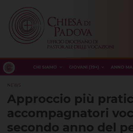
Skip
to
content
CHI SIAMO
GIOVANI (19+)
ANNO MA
NEWS
Approccio più pratic
accompagnatori vocaz
secondo anno del p