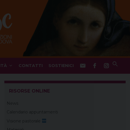
ITÀ
CONTATTI
SOSTIENICI
RISORSE ONLINE
News
Calendario appuntamenti
Visione pastorale
Materiali