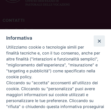
CONTATTI
ufficio: Casa Pio X
via Bonporti, 20 – 35141 Padova
Informativa
tel: +39 351 619 2354
e mail:
ufficiovocazionipadova@gmail.
com
Utilizziamo cookie o tecnologie simili per
finalità tecniche e, con il tuo consenso, anche per
altre finalità ("interazioni e funzionalità semplici",
"miglioramento dell'esperienza", "misurazione" e
"targeting e pubblicità") come specificato nella
sede: Casa Sant'Andrea
cookie policy.
via Valmarana, 20 – 35133 Padova
Cliccando su "accetta" acconsenti all'utilizzo dei
instagram:
@casasantandreapadova
cookie. Cliccando su "personalizza" puoi avere
e mail:
casasantandreapadova@gmail.
com
maggiori informazioni sui cookie utilizzati e
personalizzare le tue preferenze. Cliccando su
"rifiuta" o chiudendo questa informativa proseguirai
Copyright©
ChiesadiPadova2022
Privacy Policy