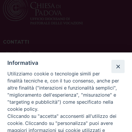
CONTATTI
ufficio: Casa Pio X
via Bonporti, 20 – 35141 Padova
Informativa
tel: +39 351 619 2354
e mail:
ufficiovocazionipadova@gmail.
com
Utilizziamo cookie o tecnologie simili per
finalità tecniche e, con il tuo consenso, anche per
altre finalità ("interazioni e funzionalità semplici",
"miglioramento dell'esperienza", "misurazione" e
"targeting e pubblicità") come specificato nella
sede: Casa Sant'Andrea
cookie policy.
via Valmarana, 20 – 35133 Padova
Cliccando su "accetta" acconsenti all'utilizzo dei
instagram:
@casasantandreapadova
cookie. Cliccando su "personalizza" puoi avere
e mail:
casasantandreapadova@gmail.
com
maggiori informazioni sui cookie utilizzati e