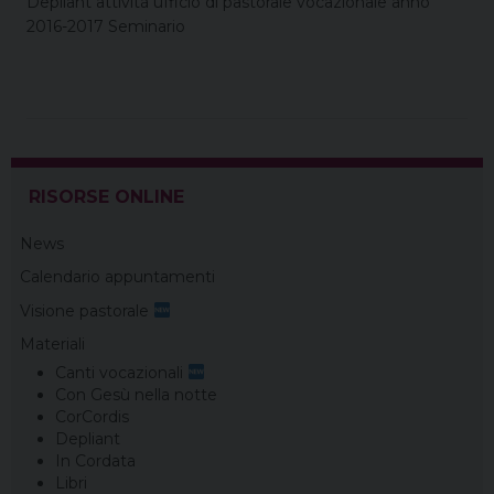
Depliant attività ufficio di pastorale vocazionale anno
2016-2017 Seminario
RISORSE ONLINE
News
Calendario appuntamenti
Visione pastorale
Materiali
Canti vocazionali
Con Gesù nella notte
CorCordis
Depliant
In Cordata
Libri