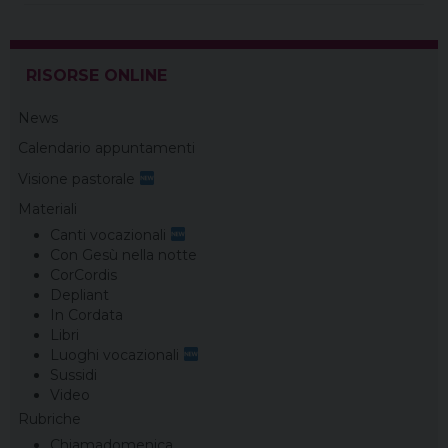
RISORSE ONLINE
News
Calendario appuntamenti
Visione pastorale
Materiali
Canti vocazionali
Con Gesù nella notte
CorCordis
Depliant
In Cordata
Libri
Luoghi vocazionali
Sussidi
Video
Rubriche
Chiamadomenica