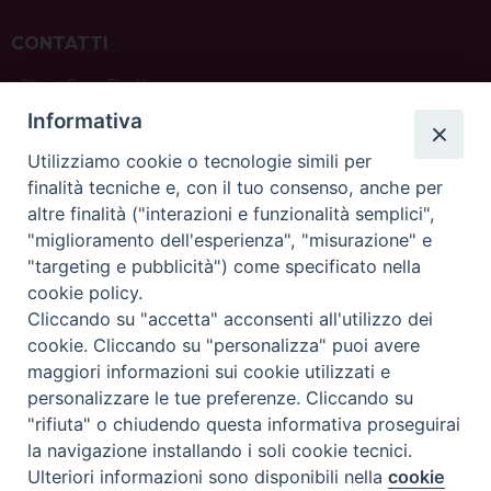
CONTATTI
ufficio: Casa Pio X
via Bonporti, 20 – 35141 Padova
Informativa
tel: +39 351 619 2354
e mail:
ufficiovocazionipadova@gmail.
com
Utilizziamo cookie o tecnologie simili per
finalità tecniche e, con il tuo consenso, anche per
altre finalità ("interazioni e funzionalità semplici",
"miglioramento dell'esperienza", "misurazione" e
"targeting e pubblicità") come specificato nella
sede: Casa Sant'Andrea
cookie policy.
via Valmarana, 20 – 35133 Padova
Cliccando su "accetta" acconsenti all'utilizzo dei
instagram:
@casasantandreapadova
cookie. Cliccando su "personalizza" puoi avere
e mail:
casasantandreapadova@gmail.
com
maggiori informazioni sui cookie utilizzati e
personalizzare le tue preferenze. Cliccando su
"rifiuta" o chiudendo questa informativa proseguirai
Copyright©
ChiesadiPadova2022
Privacy Policy
la navigazione installando i soli cookie tecnici.
Ulteriori informazioni sono disponibili nella
cookie
Preferenze Cookie