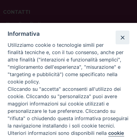
CONTATTI
ufficio: Casa Pio X
via Bonporti, 20 – 35141 Padova
Informativa
tel: +39 351 619 2354
e mail:
ufficiovocazionipadova@gmail.
com
Utilizziamo cookie o tecnologie simili per
finalità tecniche e, con il tuo consenso, anche per
altre finalità ("interazioni e funzionalità semplici",
"miglioramento dell'esperienza", "misurazione" e
"targeting e pubblicità") come specificato nella
sede: Casa Sant'Andrea
cookie policy.
via Valmarana, 20 – 35133 Padova
Cliccando su "accetta" acconsenti all'utilizzo dei
instagram:
@casasantandreapadova
cookie. Cliccando su "personalizza" puoi avere
e mail:
casasantandreapadova@gmail.
com
maggiori informazioni sui cookie utilizzati e
personalizzare le tue preferenze. Cliccando su
"rifiuta" o chiudendo questa informativa proseguirai
Copyright©
ChiesadiPadova2022
Privacy Policy
la navigazione installando i soli cookie tecnici.
Ulteriori informazioni sono disponibili nella
cookie
Preferenze Cookie