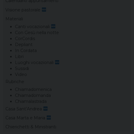
Calendario appuntamenti
Visione pastorale
Materiali
Canti vocazionali
Con Gesù nella notte
CorCordis
Depliant
In Cordata
Libri
Luoghi vocazionali
Sussidi
Video
Rubriche
Chiamadomenica
Chiamadomanda
Chiamalastrada
Casa Sant’Andrea
Casa Marta e Maria
Chierichetti & Ministranti