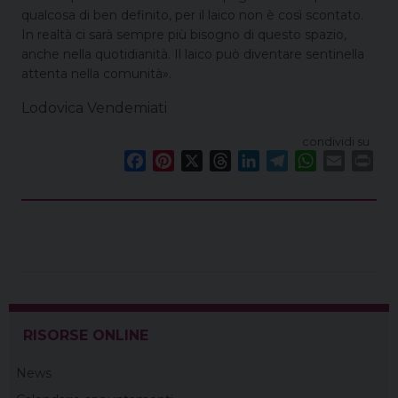
qualcosa di ben definito, per il laico non è così scontato.
In realtà ci sarà sempre più bisogno di questo spazio,
anche nella quotidianità. Il laico può diventare sentinella
attenta nella comunità».
Lodovica Vendemiati
condividi su
F
P
X
T
L
T
W
E
P
a
i
h
i
e
h
m
r
c
n
r
n
l
a
a
i
e
t
e
k
e
t
i
n
b
e
a
e
g
s
l
t
o
r
d
d
r
A
o
e
s
I
a
p
k
s
n
m
p
t
RISORSE ONLINE
News